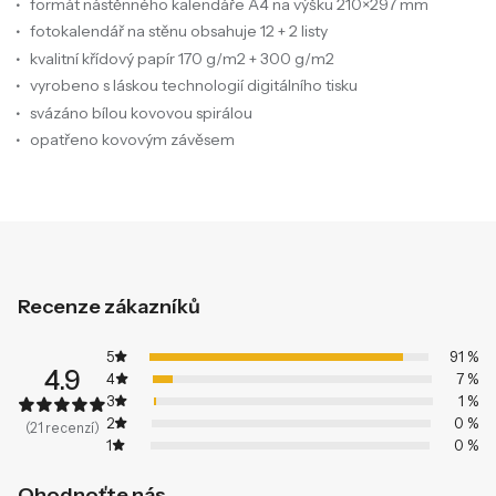
formát nástěnného kalendáře A4 na výšku 210×297 mm
fotokalendář na stěnu obsahuje 12 + 2 listy
kvalitní křídový papír 170 g/m2 + 300 g/m2
vyrobeno s láskou technologií digitálního tisku
svázáno bílou kovovou spirálou
opatřeno kovovým závěsem
Recenze zákazníků
5
91 %
4.9
4
7 %
3
1 %
2
0 %
(21 recenzí)
1
0 %
Ohodnoťte nás