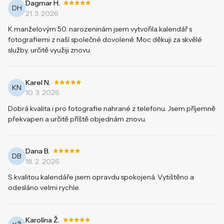
-
Dagmar H.
DH
21. 3. 2026
K manželovým 50. narozeninám jsem vytvořila kalendář s
fotografiemi z naší společné dovolené. Moc děkuji za skvělé
služby, určitě využiji znovu.
-
Karel N.
KN
10. 3. 2026
Dobrá kvalita i pro fotografie nahrané z telefonu. Jsem příjemně
překvapen a určitě příště objednám znovu.
-
Dana B.
DB
18. 2. 2026
S kvalitou kalendáře jsem opravdu spokojená. Vytištěno a
odesláno velmi rychle.
-
Karolína Ž.