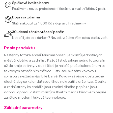
Špičková kvalita barev
Používáme novou profesionální tiskárnu a kvalitní křídový papír.
Doprava zdarma
Stačí nakoupit za 1 000 Kč a dopravu hradíme my.
30-denní záruka vrácení peněz
Netrefili jste se s dárkem? Nevadí, vrátíme Vám celou platbu zpět.
Popis produktu
Nástěnný fotokalendář Minimal obsahuje 12 listů jednotlivých
měsíců, obálku a zadní list. Každý list obsahuje jednu fotografii
až do kraje stránky, v dolní části je na bílé ploše kalendárium se
textovým označením měsíce. Listy jsou svázány kovovou
spirálou v nejžádanější bílé barvě. Kovový závěs je dostatečně
dlouhý, aby se kalendář svou tíhou nekroutil a držel tvar. Obálka
a zadní strany kalendáře jsou z velmi silného papíru a jsou
dobrou oporou ostatním listům. Kvalitní tisk na křídovém papíře
zajišťuje moderní tisková technologie.
Základní parametry