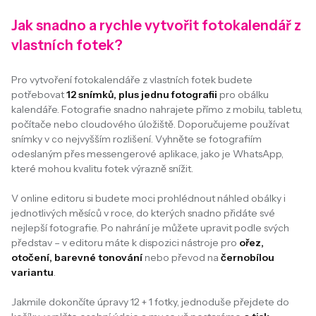
Jak snadno a rychle vytvořit fotokalendář z
vlastních fotek?
Pro vytvoření fotokalendáře z vlastních fotek budete
potřebovat
12 snímků, plus jednu fotografii
pro obálku
kalendáře. Fotografie snadno nahrajete přímo z mobilu, tabletu,
počítače nebo cloudového úložiště. Doporučujeme používat
snímky v co nejvyšším rozlišení. Vyhněte se fotografiím
odeslaným přes messengerové aplikace, jako je WhatsApp,
které mohou kvalitu fotek výrazně snížit.
V online editoru si budete moci prohlédnout náhled obálky i
jednotlivých měsíců v roce, do kterých snadno přidáte své
nejlepší fotografie. Po nahrání je můžete upravit podle svých
představ – v editoru máte k dispozici nástroje pro
ořez,
otočení, barevné tonování
nebo převod na
černobílou
variantu
.
Jakmile dokončíte úpravy 12 + 1 fotky, jednoduše přejdete do