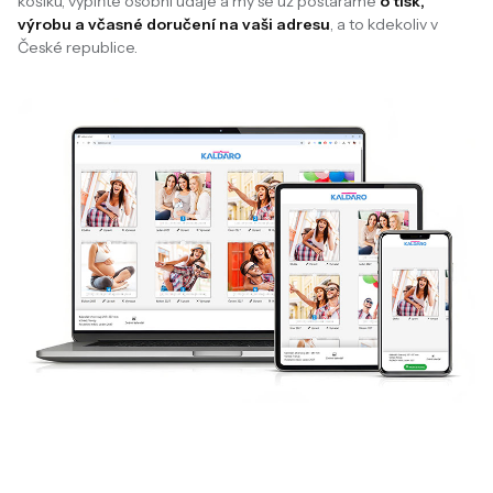
košíku, vyplňte osobní údaje a my se už postaráme
o tisk,
výrobu a včasné doručení na vaši adresu
, a to kdekoliv v
České republice.