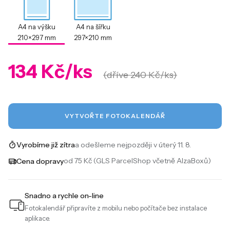
A4 na výšku
A4 na šířku
210×297 mm
297×210 mm
134 Kč/ks
(dříve 240 Kč/ks)
VYTVOŘTE FOTOKALENDÁŘ
a odešleme nejpozději v úterý 11. 8.
Vyrobíme již zítra
od 75 Kč (GLS ParcelShop včetně AlzaBoxů)
Cena dopravy
Snadno a rychle on-line
Fotokalendář připravíte z mobilu nebo počítače bez instalace
aplikace.