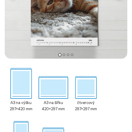
A3 na výšku
A3 na šířku
čtvercový
297×420 mm
420×297 mm
297×297 mm