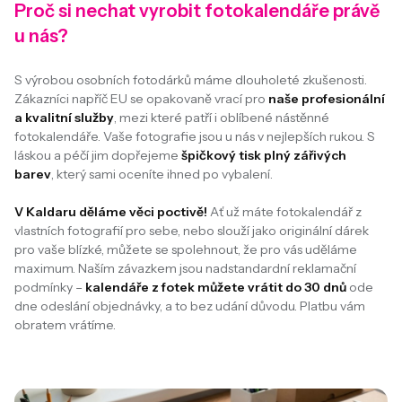
Proč si nechat vyrobit fotokalendáře právě
u nás?
S výrobou osobních fotodárků máme dlouholeté zkušenosti.
Zákazníci napříč EU se opakovaně vrací pro
naše profesionální
a kvalitní služby
, mezi které patří i oblíbené nástěnné
fotokalendáře. Vaše fotografie jsou u nás v nejlepších rukou. S
láskou a péčí jim dopřejeme
špičkový tisk plný zářivých
barev
, který sami oceníte ihned po vybalení.
V Kaldaru děláme věci poctivě!
Ať už máte fotokalendář z
vlastních fotografií pro sebe, nebo slouží jako originální dárek
pro vaše blízké, můžete se spolehnout, že pro vás uděláme
maximum. Naším závazkem jsou nadstandardní reklamační
podmínky –
kalendáře z fotek můžete vrátit do 30 dnů
ode
dne odeslání objednávky, a to bez udání důvodu. Platbu vám
obratem vrátíme.