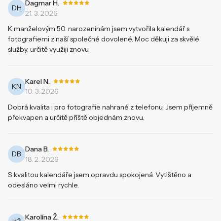
-
Dagmar H.
DH
21. 3. 2026
K manželovým 50. narozeninám jsem vytvořila kalendář s
fotografiemi z naší společné dovolené. Moc děkuji za skvělé
služby, určitě využiji znovu.
-
Karel N.
KN
10. 3. 2026
Dobrá kvalita i pro fotografie nahrané z telefonu. Jsem příjemně
překvapen a určitě příště objednám znovu.
-
Dana B.
DB
18. 2. 2026
S kvalitou kalendáře jsem opravdu spokojená. Vytištěno a
odesláno velmi rychle.
-
Karolína Ž.