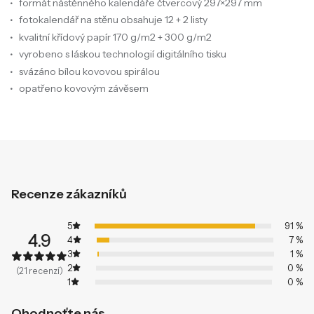
formát nástěnného kalendáře čtvercový 297×297 mm
fotokalendář na stěnu obsahuje 12 + 2 listy
kvalitní křídový papír 170 g/m2 + 300 g/m2
vyrobeno s láskou technologií digitálního tisku
svázáno bílou kovovou spirálou
opatřeno kovovým závěsem
Recenze zákazníků
5
91 %
4.9
4
7 %
3
1 %
2
0 %
(21 recenzí)
1
0 %
Ohodnoťte nás