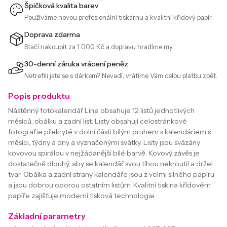
Špičková kvalita barev
Používáme novou profesionální tiskárnu a kvalitní křídový papír.
Doprava zdarma
Stačí nakoupit za 1 000 Kč a dopravu hradíme my.
30-denní záruka vrácení peněz
Netrefili jste se s dárkem? Nevadí, vrátíme Vám celou platbu zpět.
Popis produktu
Nástěnný fotokalendář Line obsahuje 12 listů jednotlivých
měsíců, obálku a zadní list. Listy obsahují celostránkové
fotografie překryté v dolní části bílým pruhem s kalendáriem s
měsíci, týdny a dny a vyznačenými svátky. Listy jsou svázány
kovovou spirálou v nejžádanější bílé barvě. Kovový závěs je
dostatečně dlouhý, aby se kalendář svou tíhou nekroutil a držel
tvar. Obálka a zadní strany kalendáře jsou z velmi silného papíru
a jsou dobrou oporou ostatním listům. Kvalitní tisk na křídovém
papíře zajišťuje moderní tisková technologie.
Základní parametry