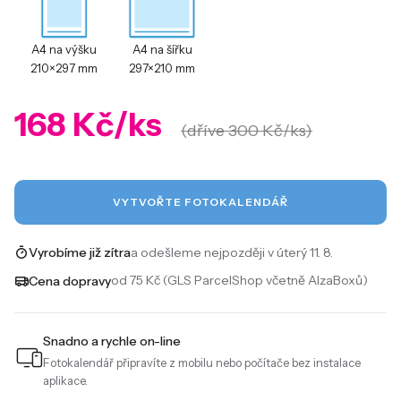
A4 na výšku
A4 na šířku
210×297 mm
297×210 mm
168 Kč/ks
(dříve 300 Kč/ks)
VYTVOŘTE FOTOKALENDÁŘ
a odešleme nejpozději v úterý 11. 8.
Vyrobíme již zítra
od 75 Kč (GLS ParcelShop včetně AlzaBoxů)
Cena dopravy
Snadno a rychle on-line
Fotokalendář připravíte z mobilu nebo počítače bez instalace
aplikace.