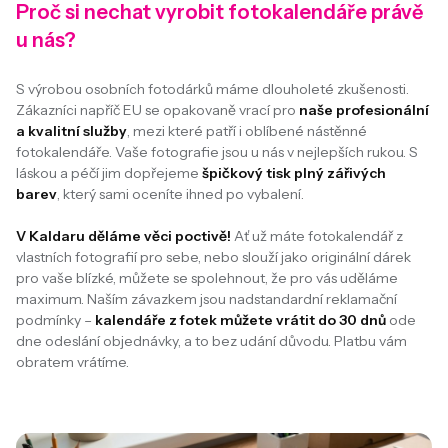
Proč si nechat vyrobit fotokalendáře právě
u nás?
S výrobou osobních fotodárků máme dlouholeté zkušenosti.
Zákazníci napříč EU se opakovaně vrací pro
naše profesionální
a kvalitní služby
, mezi které patří i oblíbené nástěnné
fotokalendáře. Vaše fotografie jsou u nás v nejlepších rukou. S
láskou a péčí jim dopřejeme
špičkový tisk plný zářivých
barev
, který sami oceníte ihned po vybalení.
V Kaldaru děláme věci poctivě!
Ať už máte fotokalendář z
vlastních fotografií pro sebe, nebo slouží jako originální dárek
pro vaše blízké, můžete se spolehnout, že pro vás uděláme
maximum. Naším závazkem jsou nadstandardní reklamační
podmínky –
kalendáře z fotek můžete vrátit do 30 dnů
ode
dne odeslání objednávky, a to bez udání důvodu. Platbu vám
obratem vrátíme.