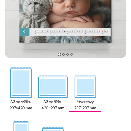
A3 na výšku
A3 na šířku
čtvercový
297×420 mm
420×297 mm
297×297 mm