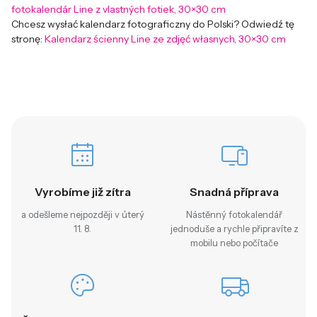
fotokalendár Line z vlastných fotiek, 30×30 cm
Chcesz wysłać kalendarz fotograficzny do Polski? Odwiedź tę
stronę:
Kalendarz ścienny Line ze zdjęć własnych, 30×30 cm
Vyrobíme již zítra
Snadná příprava
a odešleme nejpozději v úterý
Nástěnný fotokalendář
11. 8.
jednoduše a rychle připravíte z
mobilu nebo počítače