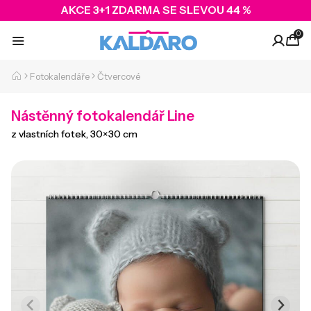
AKCE 3+1 ZDARMA SE SLEVOU 44 %
0
Fotokalendáře
Čtvercové
Nástěnný fotokalendář Line
z vlastních fotek, 30×30 cm