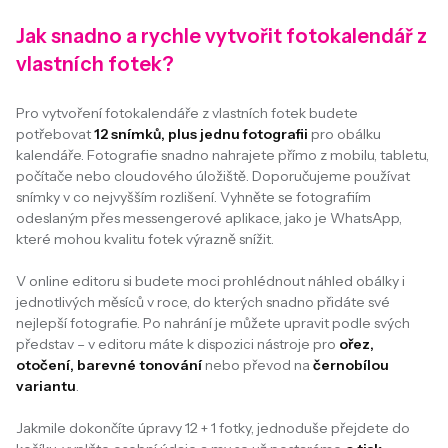
Jak snadno a rychle vytvořit fotokalendář z
vlastních fotek?
Pro vytvoření fotokalendáře z vlastních fotek budete
potřebovat
12 snímků, plus jednu fotografii
pro obálku
kalendáře. Fotografie snadno nahrajete přímo z mobilu, tabletu,
počítače nebo cloudového úložiště. Doporučujeme používat
snímky v co nejvyšším rozlišení. Vyhněte se fotografiím
odeslaným přes messengerové aplikace, jako je WhatsApp,
které mohou kvalitu fotek výrazně snížit.
V online editoru si budete moci prohlédnout náhled obálky i
jednotlivých měsíců v roce, do kterých snadno přidáte své
nejlepší fotografie. Po nahrání je můžete upravit podle svých
představ – v editoru máte k dispozici nástroje pro
ořez,
otočení, barevné tonování
nebo převod na
černobílou
variantu
.
Jakmile dokončíte úpravy 12 + 1 fotky, jednoduše přejdete do