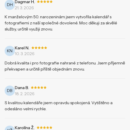
-
Dagmar H.
DH
21. 3. 2026
K manželovým 50. narozeninám jsem vytvořila kalendář s
fotografiemi z naší společné dovolené. Moc děkuji za skvělé
služby, určitě využiji znovu.
-
Karel N.
KN
10. 3. 2026
Dobrá kvalita i pro fotografie nahrané z telefonu. Jsem příjemně
překvapen a určitě příště objednám znovu.
-
Dana B.
DB
18. 2. 2026
S kvalitou kalendáře jsem opravdu spokojená. Vytištěno a
odesláno velmi rychle.
-
Karolína Ž.