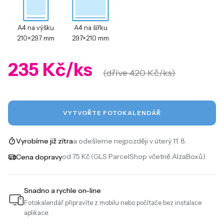
A4 na výšku
A4 na šířku
210×297 mm
297×210 mm
235 Kč/ks
(dříve 420 Kč/ks)
VYTVOŘTE FOTOKALENDÁŘ
a odešleme nejpozději v úterý 11. 8.
Vyrobíme již zítra
od 75 Kč (GLS ParcelShop včetně AlzaBoxů)
Cena dopravy
Snadno a rychle on-line
Fotokalendář připravíte z mobilu nebo počítače bez instalace
aplikace.