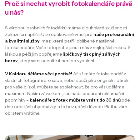
Proč si nechat vyrobit fotokalendáře právě
u nás?
S výrobou osobních fotodárků máme dlouholeté zkušenosti.
Zákazníci napříč EU se opakovaně vrací pro
naše profesionální
a kvalitní služby
, mezi které patří i oblíbené nástěnné
fotokalendáře. Vaše fotografie jsou u nás v nejlepších rukou. S
láskou a péčí jim dopřejeme
špičkový tisk plný zářivých
barev
, který sami oceníte ihned po vybalení.
V Kaldaru děláme věci poctivě!
Ať už máte fotokalendář z
vlastních fotografií pro sebe, nebo slouží jako originální dárek
pro vaše blízké, můžete se spolehnout, že pro vás uděláme
maximum. Naším závazkem jsou nadstandardní reklamační
podmínky –
kalendáře z fotek můžete vrátit do 30 dnů
ode
dne odeslání objednávky, a to bez udání důvodu. Platbu vám
obratem vrátíme.