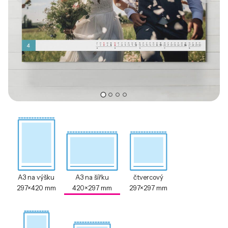
A3 na výšku
A3 na šířku
čtvercový
297×420 mm
420×297 mm
297×297 mm