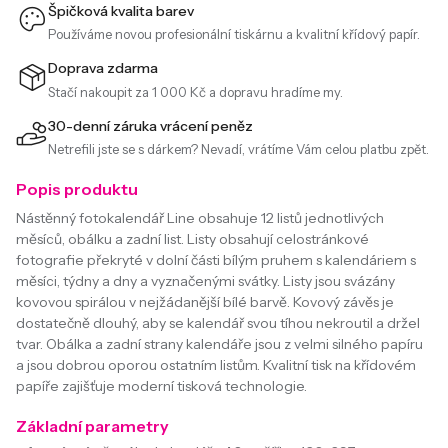
Špičková kvalita barev
Používáme novou profesionální tiskárnu a kvalitní křídový papír.
Doprava zdarma
Stačí nakoupit za 1 000 Kč a dopravu hradíme my.
30-denní záruka vrácení peněz
Netrefili jste se s dárkem? Nevadí, vrátíme Vám celou platbu zpět.
Popis produktu
Nástěnný fotokalendář Line obsahuje 12 listů jednotlivých
měsíců, obálku a zadní list. Listy obsahují celostránkové
fotografie překryté v dolní části bílým pruhem s kalendáriem s
měsíci, týdny a dny a vyznačenými svátky. Listy jsou svázány
kovovou spirálou v nejžádanější bílé barvě. Kovový závěs je
dostatečně dlouhý, aby se kalendář svou tíhou nekroutil a držel
tvar. Obálka a zadní strany kalendáře jsou z velmi silného papíru
a jsou dobrou oporou ostatním listům. Kvalitní tisk na křídovém
papíře zajišťuje moderní tisková technologie.
Základní parametry