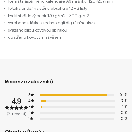
formát nástěnného kalendáře A3 na šířku 420×297 mm
fotokalendář na stěnu obsahuje 12 + 2 listy
kvalitní křídový papír 170 g/m2 + 300 g/m2
vyrobeno s láskou technologií digitálního tisku
svázáno bílou kovovou spirálou
opatřeno kovovým závěsem
Recenze zákazníků
5
91 %
4.9
4
7 %
3
1 %
2
0 %
(21 recenzí)
1
0 %
Ohodnoťte nás