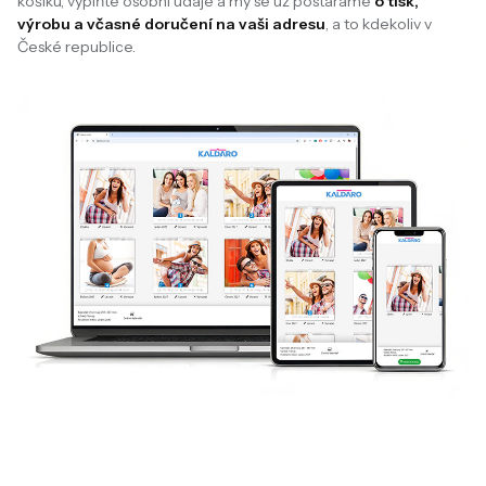
košíku, vyplňte osobní údaje a my se už postaráme
o tisk,
výrobu a včasné doručení na vaši adresu
, a to kdekoliv v
České republice.