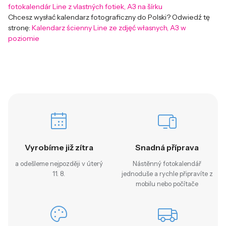
fotokalendár Line z vlastných fotiek, A3 na šírku
Chcesz wysłać kalendarz fotograficzny do Polski? Odwiedź tę
stronę:
Kalendarz ścienny Line ze zdjęć własnych, A3 w
poziomie
Vyrobíme již zítra
Snadná příprava
a odešleme nejpozději v úterý
Nástěnný fotokalendář
11. 8.
jednoduše a rychle připravíte z
mobilu nebo počítače