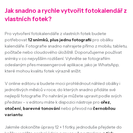
Jak snadno a rychle vytvořit fotokalendář z
vlastních fotek?
Pro vytvoření fotokalendáře z vlastních fotek budete
potřebovat
12 snímků, plus jednu fotografii
pro obálku
kalendáře. Fotografie snadno nahrajete přímo z mobilu, tabletu,
počítače nebo cloudového úložiště. Doporučujeme používat
snímky v co nejvyšším rozlišení. Vyhněte se fotografiím
odeslaným přes messengerové aplikace, jako je WhatsApp,
které mohou kvalitu fotek výrazně snížit.
V online editoru si budete moci prohlédnout náhled obálky i
jednotlivých měsíců v roce, do kterých snadno přidáte své
nejlepší fotografie. Po nahrání je můžete upravit podle svých
představ – v editoru máte k dispozici nástroje pro
ořez,
otočení, barevné tonování
nebo převod na
černobílou
variantu
.
Jakmile dokončíte úpravy 12 + 1 fotky, jednoduše přejdete do